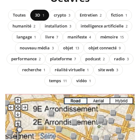
Toutes
3D
crypto
Entretien
fiction
1
3
2
1
humanité
installation
intelligence artificielle
2
3
2
langage
livre
manifeste
mémoire
1
7
4
15
nouveau média
objet
objet connecté
3
13
9
performance
plateforme
podcast
radio
2
7
2
3
recherche
réalité virtuelle
site web
1
1
3
temps
vidéo
11
1