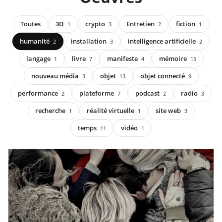
Toutes
3D
crypto
Entretien
fiction
1
3
2
1
humanité
installation
intelligence artificielle
2
3
2
langage
livre
manifeste
mémoire
1
7
4
15
nouveau média
objet
objet connecté
3
13
9
performance
plateforme
podcast
radio
2
7
2
3
recherche
réalité virtuelle
site web
1
1
3
temps
vidéo
11
1