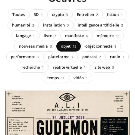
Toutes
3D
crypto
Entretien
fiction
1
3
2
1
humanité
installation
intelligence artificielle
2
3
2
langage
livre
manifeste
mémoire
1
7
4
15
nouveau média
objet
objet connecté
3
13
9
performance
plateforme
podcast
radio
2
7
2
3
recherche
réalité virtuelle
site web
1
1
3
temps
vidéo
11
1