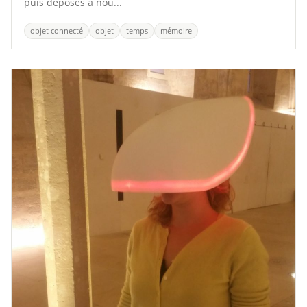
puis déposés à nou...
objet connecté
objet
temps
mémoire