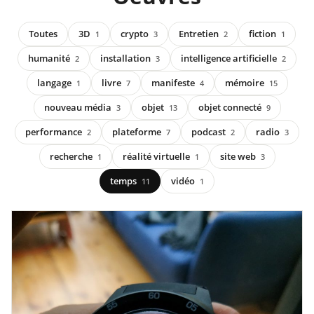
Toutes
3D
crypto
Entretien
fiction
1
3
2
1
humanité
installation
intelligence artificielle
2
3
2
langage
livre
manifeste
mémoire
1
7
4
15
nouveau média
objet
objet connecté
3
13
9
performance
plateforme
podcast
radio
2
7
2
3
recherche
réalité virtuelle
site web
1
1
3
temps
vidéo
11
1