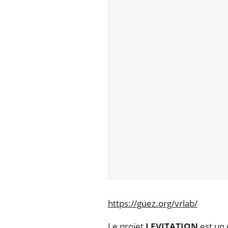
https://guez.org/vrlab/
Le projet
LEVITATION
est un 