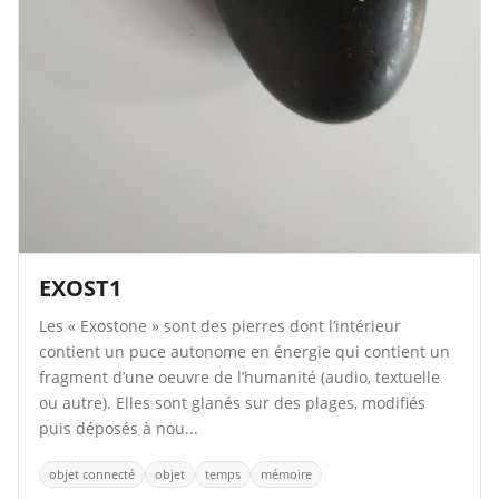
EXOST1
Les « Exostone » sont des pierres dont l’intérieur
contient un puce autonome en énergie qui contient un
fragment d’une oeuvre de l’humanité (audio, textuelle
ou autre). Elles sont glanés sur des plages, modifiés
puis déposés à nou...
objet connecté
objet
temps
mémoire