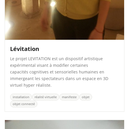
Lévitation
Le projet LEVITATION est un dispositif artistique
expérimental visant à modifier certaines
capacités cognitives et sensorielles humaines en
immergeant les spectateurs dans un espace en 3D
virtuel hyper réaliste.
installation
réalité virtuelle
manifeste
objet
objet connecté