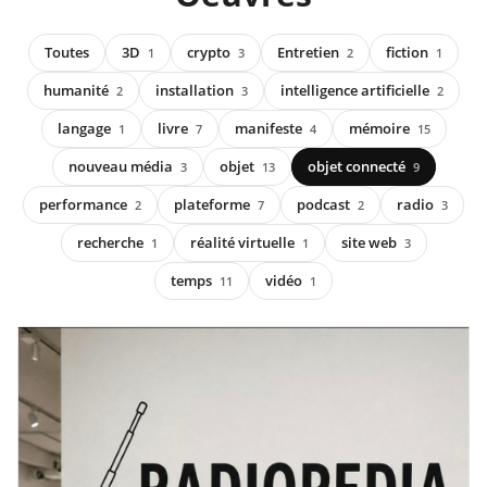
Toutes
3D
crypto
Entretien
fiction
1
3
2
1
humanité
installation
intelligence artificielle
2
3
2
langage
livre
manifeste
mémoire
1
7
4
15
nouveau média
objet
objet connecté
3
13
9
performance
plateforme
podcast
radio
2
7
2
3
recherche
réalité virtuelle
site web
1
1
3
temps
vidéo
11
1