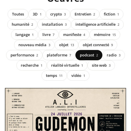
Toutes
3D
crypto
Entretien
fiction
1
3
2
1
humanité
installation
intelligence artificielle
2
3
2
langage
livre
manifeste
mémoire
1
7
4
15
nouveau média
objet
objet connecté
3
13
9
performance
plateforme
podcast
radio
2
7
2
3
recherche
réalité virtuelle
site web
1
1
3
temps
vidéo
11
1